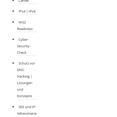
Carrier
IPv4 | IPv6
NIS2
Readiness
Cyber-
Security-
Check
Schutz vor
DNS-
Hacking |
Lösungen
und
Konzepte
DDI und IP-
Adressmana