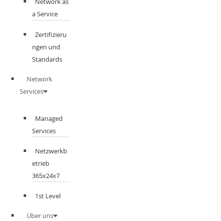
Network as
a Service
Zertifizieru
ngen und
Standards
Network
Services
Managed
Services
Netzwerkb
etrieb
365x24x7
1st Level
Über uns