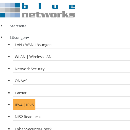
Zum
Inhalt
springen
Startseite
Lösungen
LAN / WAN Lösungen
WLAN | Wireless LAN
Network Security
ONAAS
Carrier
IPv4 | IPv6
NIS2 Readiness
Cyber-Security-Check