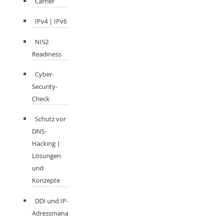
Carrier
IPv4 | IPv6
NIS2
Readiness
Cyber-
Security-
Check
Schutz vor
DNS-
Hacking |
Lösungen
und
Konzepte
DDI und IP-
Adressmana