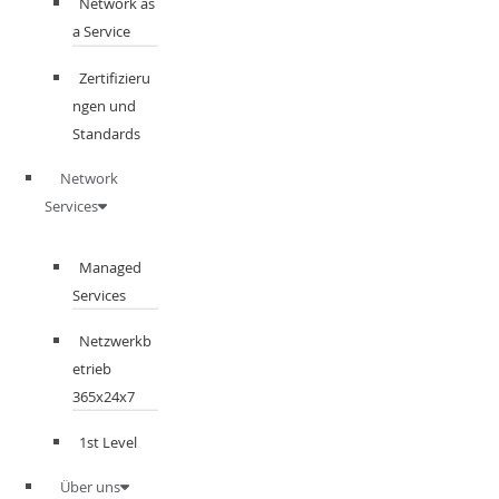
Network as
a Service
Zertifizieru
ngen und
Standards
Network
Services
Managed
Services
Netzwerkb
etrieb
365x24x7
1st Level
Über uns