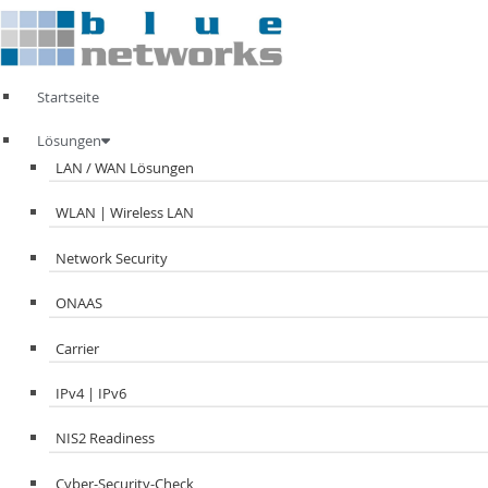
Zum
Inhalt
springen
Startseite
Lösungen
LAN / WAN Lösungen
WLAN | Wireless LAN
Network Security
ONAAS
Carrier
IPv4 | IPv6
NIS2 Readiness
Cyber-Security-Check