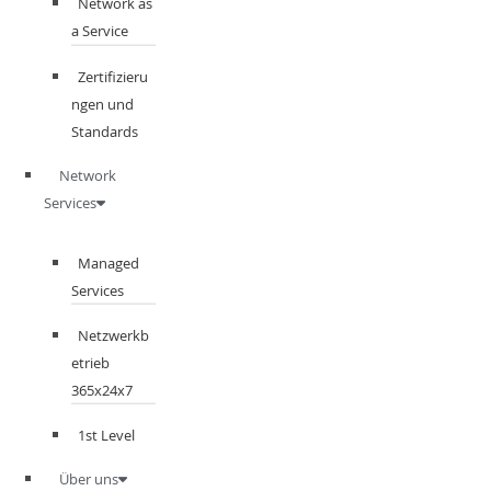
Network as
a Service
Zertifizieru
ngen und
Standards
Network
Services
Managed
Services
Netzwerkb
etrieb
365x24x7
1st Level
Über uns