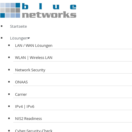
Zum
Inhalt
springen
Startseite
Lösungen
LAN / WAN Lösungen
WLAN | Wireless LAN
Network Security
ONAAS
Carrier
IPv4 | IPv6
NIS2 Readiness
Cyber-Security-Check