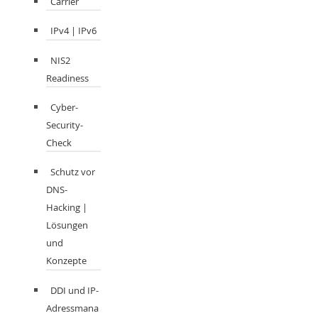
Carrier
IPv4 | IPv6
NIS2
Readiness
Cyber-
Security-
Check
Schutz vor
DNS-
Hacking |
Lösungen
und
Konzepte
DDI und IP-
Adressmana