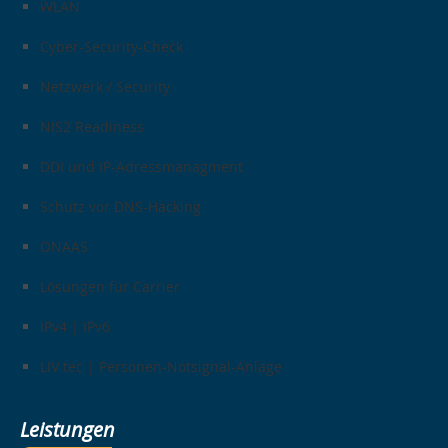
WLAN
Cyber-Security-Check
Netzwerk / Security
NIS2 Readiness
DDI und IP-Adressmanagment​
Schutz vor DNS-Hacking
ONAAS
Lösungen für Carrier
IPv4 | IPv6
LIV tec | Personen-Notsignal-Anlage
Leistungen