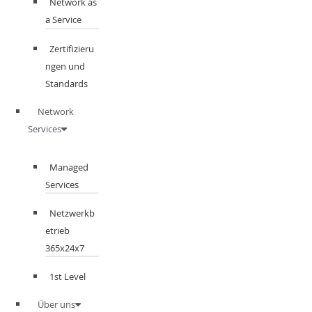
Network as
a Service
Zertifizieru
ngen und
Standards
Network
Services
Managed
Services
Netzwerkb
etrieb
365x24x7
1st Level
Über uns